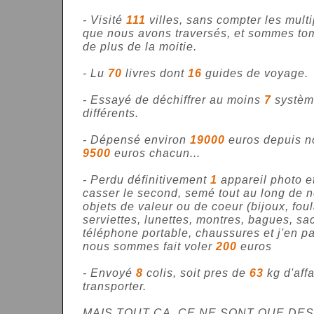
- Visité
111
villes, sans compter les multi
que nous avons traversés, et sommes t
de plus de la moitie.
- Lu
70
livres dont
16
guides de voyage.
- Essayé de déchiffrer au moins
7
système
différents.
- Dépensé environ
19000
euros depuis no
9500
euros chacun...
- Perdu définitivement
1
appareil photo e
casser le second, semé tout au long de 
objets de valeur ou de coeur (bijoux, foul
serviettes, lunettes, montres, bagues, sa
téléphone portable, chaussures et j'en pa
nous sommes fait voler
200
euros
- Envoyé
8
colis, soit pres de
63
kg d'aff
transporter.
MAIS TOUT CA, CE NE SONT QUE DES