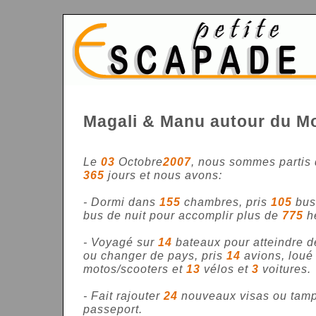
Magali & Manu autour du M
Le
03
Octobre
2007
, nous sommes partis 
365
jours et nous avons:
- Dormi dans
155
chambres, pris
105
bus
bus de nuit pour accomplir plus de
775
h
- Voyagé sur
14
bateaux pour atteindre d
ou changer de pays, pris
14
avions, lou
motos/scooters et
13
vélos et
3
voitures.
- Fait rajouter
24
nouveaux visas ou tamp
passeport.